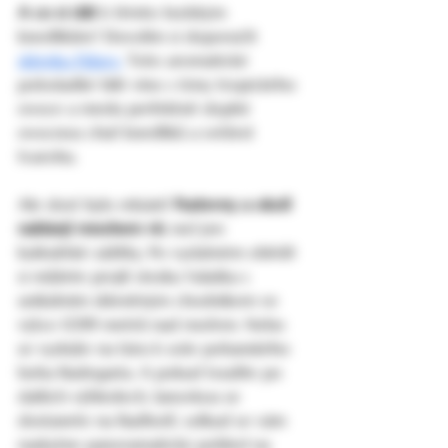
A co si dát
 k těmto božským 
knedlíkům? Dovolím si doporučit 
sklenku Pálavy.
 Toto aromatické 
polosladké bílé víno s tóny tropického 
ovoce a medu perfektně doplní 
ovocnou chuť knedlíků a svěžest 
tvarohu.
Ale dost bylo mlsání! 
Pustevny a okolí 
nabízejí mnohem víc
 než jen 
kulinářské zážitky. Po vydatném obědě 
si můžete projít stezku Valaška s 
unikátním skleněným chodníkem ve 
výšce 1099 metrů nad mořem. Nebo 
se vydejte na túru k soše pohanského 
boha Radegasta. A pokud toužíte po 
dalších výhledech, lanovkou se 
dostanete na Radhošť, odkud se vám 
naskytne panoramatický pohled na 