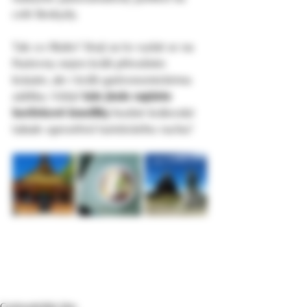
celé Beskydy.
Tak co říkáte? Stojí za to vydat se na 
Pustevny nejen kvůli přírodním 
krásám, ale i kvůli gastronomickému 
zážitku. Vždyť 
kde jinde najdete 
borůvkové knedlíky
 hodné královské 
tabule uprostřed turistického ruchu?
Cestovatelské tipy