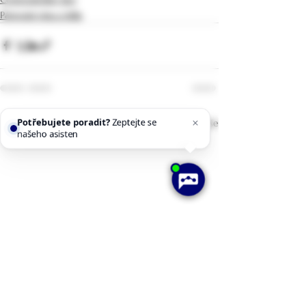
Párování vína a jídla
Potřebujete poradit?
Zeptejte se
Zobrazit vše
Nejnovější příspěvky
našeho asistenta
Chettyho
.