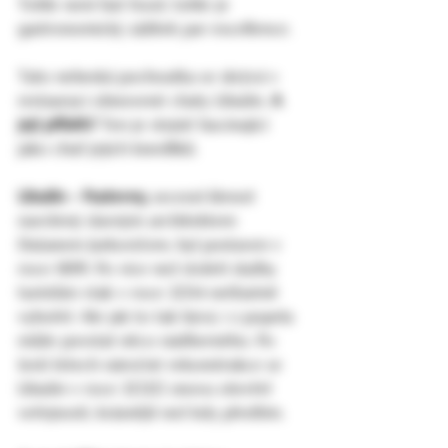
Tohle není fast food, tohle je 
gastronomický zážitek par excellence.
Tato nebeská pochoutka se skrývá v 
restauraci obnovené chaty Libušín. 
A 
její příběh?
 Ten je stejně fascinující 
jako chuť jejich knedlíků.
Libušín - Pustevny,
 secesní klenot 
navržený slavným architektem 
Dušanem Jurkovičem, byl postaven v 
roce 1899. Po více než století služby 
turistům však v roce 2014 nešťastně 
vyhořel. Ale jak to tak bývá, i z popela 
může povstat něco nádherného. Po 
šesti letech náročné rekonstrukce se 
Libušín v roce 2020 znovu otevřel 
veřejnosti, krásnější než kdy předtím.