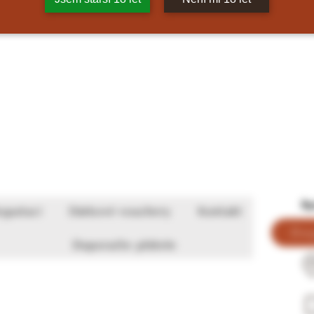
Ry
gustací
Dárkové vouchery
Kontakt
De
Doporučte přátele