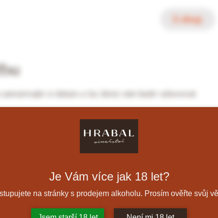
E-shop
žbu
a zarezervujte si datum a čas, který vám bude vyhovovat.
Je Vám více jak 18 let?
stupujete na stránky s prodejem alkoholu. Prosím ověřte svůj vě
Jsem starší 18 let
Není mi 18 let