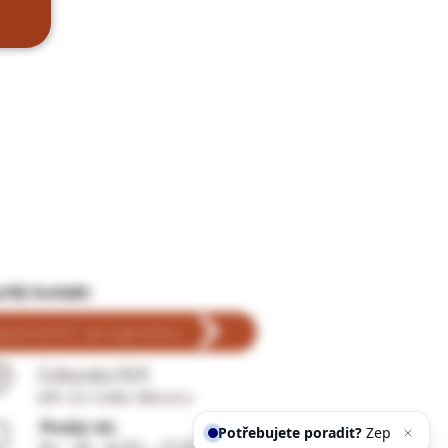
chlý kontakt:
gustační programy
Čejkovská 1509
691 02 Velké Bílovice
Potřebujete poradit?
Zeptejte se
Prodej vín:
našeho asi
Po - Pá: 8:00 - 17:00