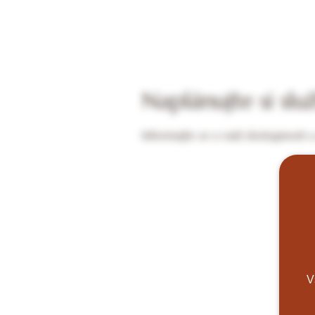
Naplánujte si slu
Informujte se o naší dostupnosti 
V