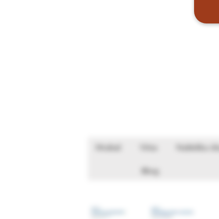
Hrabal
Vína
Nabídka de
Blog